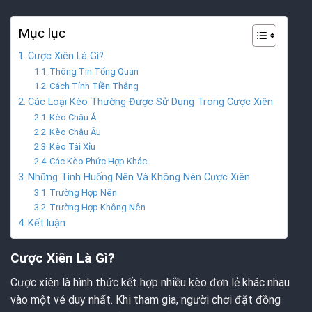
Mục lục
Cược Xiên Là Gì?
Thông Tin Tổng Quan
Cách Tính Tiền Thắng
Các Loại Kèo Thường Được Sử Dụng Trong Cược Xiên
Kèo Châu Á
Kèo Châu Âu
Kèo Tài Xỉu
Các Kèo Phức Hợp Khác
Những Tình Huống Nên Và Không Nên Cược Xiên
Trường Hợp Nên
Trường Hợp Không Nên
Kết luận
Cược Xiên Là Gì?
Cược xiên là hình thức kết hợp nhiều kèo đơn lẻ khác nhau
vào một vé duy nhất. Khi tham gia, người chơi đặt đồng