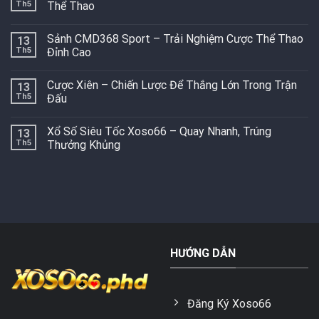
Th5
Thể Thao
Sảnh CMD368 Sport – Trải Nghiệm Cược Thể Thao
13
Th5
Đỉnh Cao
Cược Xiên – Chiến Lược Để Thắng Lớn Trong Trận
13
Th5
Đấu
Xổ Số Siêu Tốc Xoso66 – Quay Nhanh, Trúng
13
Th5
Thưởng Khủng
HƯỚNG DẪN
Đăng Ký Xoso66