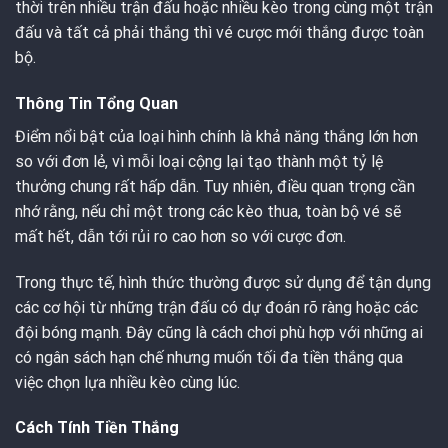
thời trên nhiều trận đấu hoặc nhiều kèo trong cùng một trận
đấu và tất cả phải thắng thì vé cược mới thắng được toàn
bộ.
Thông Tin Tổng Quan
Điểm nổi bật của loại hình chính là khả năng thắng lớn hơn
so với đơn lẻ, vì mỗi loại cộng lại tạo thành một tỷ lệ
thưởng chung rất hấp dẫn. Tuy nhiên, điều quan trọng cần
nhớ rằng, nếu chỉ một trong các kèo thua, toàn bộ vé sẽ
mất hết, dẫn tới rủi ro cao hơn so với cược đơn.
Trong thực tế, hình thức thường được sử dụng để tận dụng
các cơ hội từ những trận đấu có dự đoán rõ ràng hoặc các
đội bóng mạnh. Đây cũng là cách chơi phù hợp với những ai
có ngân sách hạn chế nhưng muốn tối đa tiền thắng qua
việc chọn lựa nhiều kèo cùng lúc.
Cách Tính Tiền Thắng