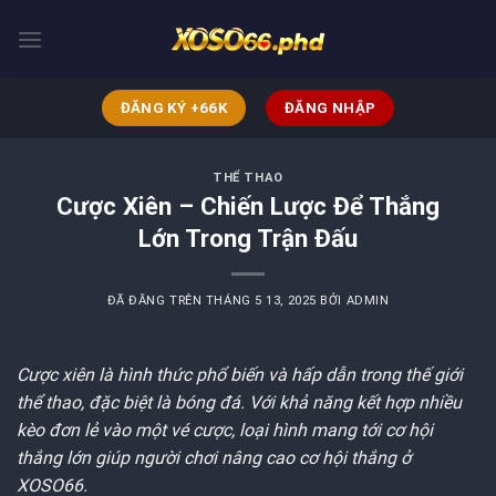
Chuyển
đến
nội
dung
ĐĂNG KÝ +66K
ĐĂNG NHẬP
THỂ THAO
Cược Xiên – Chiến Lược Để Thắng
Lớn Trong Trận Đấu
ĐÃ ĐĂNG TRÊN
THÁNG 5 13, 2025
BỞI
ADMIN
Cược xiên là hình thức phổ biến và hấp dẫn trong thế giới
thể thao, đặc biệt là bóng đá. Với khả năng kết hợp nhiều
kèo đơn lẻ vào một vé cược, loại hình mang tới cơ hội
thắng lớn giúp người chơi nâng cao cơ hội thắng ở
XOSO66
.