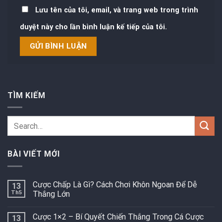
Lưu tên của tôi, email, và trang web trong trình
duyệt này cho lần bình luận kế tiếp của tôi.
TÌM KIẾM
BÀI VIẾT MỚI
Cược Chấp Là Gì? Cách Chơi Khôn Ngoan Để Dễ
13
Th5
Thắng Lớn
Cược 1×2 – Bí Quyết Chiến Thắng Trong Cá Cược
13