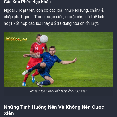
Các Kèo Phức Hợp Khác
Ngoài 3 loại trên, còn có các loại như kèo rung, chẵn/lẻ,
chấp phạt góc… Trong cược xiên, người chơi có thể linh
hoạt kết hợp các loại này để đa dạng hóa chiến lược.
Nhiều loại kèo kết hợp ở cược xiên
Những Tình Huống Nên Và Không Nên Cược
Xiên