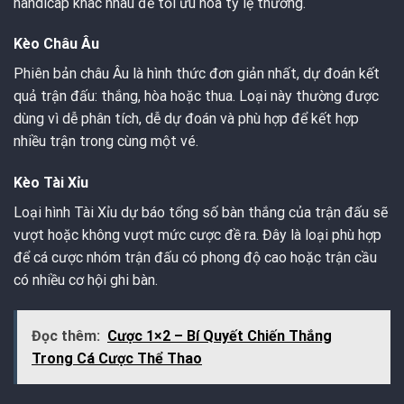
handicap khác nhau để tối ưu hóa tỷ lệ thưởng.
Kèo Châu Âu
Phiên bản châu Âu là hình thức đơn giản nhất, dự đoán kết
quả trận đấu: thắng, hòa hoặc thua. Loại này thường được
dùng vì dễ phân tích, dễ dự đoán và phù hợp để kết hợp
nhiều trận trong cùng một vé.
Kèo Tài Xỉu
Loại hình Tài Xỉu dự báo tổng số bàn thắng của trận đấu sẽ
vượt hoặc không vượt mức cược đề ra. Đây là loại phù hợp
để cá cược nhóm trận đấu có phong độ cao hoặc trận cầu
có nhiều cơ hội ghi bàn.
Đọc thêm:
Cược 1×2 – Bí Quyết Chiến Thắng
Trong Cá Cược Thể Thao