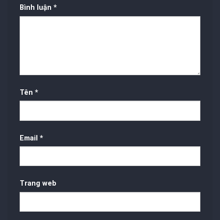
Bình luận
*
Tên
*
Email
*
Trang web