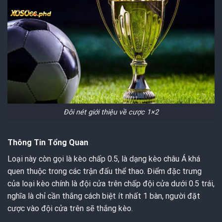
Đôi nét giới thiệu về cược 1×2
Thông Tin Tổng Quan
Loại này còn gọi là kèo chấp 0.5, là dạng kèo châu Á khá
quen thuộc trong các trận đấu thể thao. Điểm đặc trưng
của loại kèo chính là đội cửa trên chấp đội cửa dưới 0.5 trái,
nghĩa là chỉ cần thắng cách biệt ít nhất 1 bàn, người đặt
cược vào đội cửa trên sẽ thắng kèo.