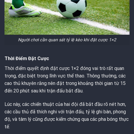
Người chơi cần quan sát tỷ lệ kèo khi đặt cược 1×2
Thời Điểm Đặt Cược
Thời điểm quyết định đặt cược 1×2 đóng vai trò rất quan
trọng, đặc biệt trong lĩnh vực thể thao. Thông thường, các
cao thủ khuyên rằng nên đặt trong khoảng thời gian từ 15
đến 20 phút sau khi trận đấu bắt đầu.
Lúc này, các chiến thuật của hai đội đã bắt đầu rõ nét hơn,
các cầu thủ đã thích nghi với trận đấu, tỷ lệ ghi bàn, phong
độ, và tâm lý cũng được kiểm chứng qua các pha bóng thực
tế.