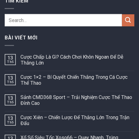
TÌM KIẾM
BÀI VIẾT MỚI
Cược Chấp Là Gì? Cách Chơi Khôn Ngoan Để Dễ
13
Th5
Thắng Lớn
Cược 1×2 – Bí Quyết Chiến Thắng Trong Cá Cược
13
Th5
Thể Thao
Sảnh CMD368 Sport – Trải Nghiệm Cược Thể Thao
13
Th5
Đỉnh Cao
Cược Xiên – Chiến Lược Để Thắng Lớn Trong Trận
13
Th5
Đấu
Xổ Số Siêu Tốc Xoso66 – Quay Nhanh, Trúng
13