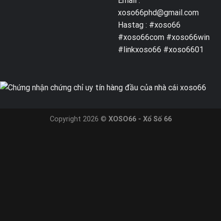
Email :
xoso66phd@gmail.com
Hastag : #xoso66
#xoso66com #xoso66win
#linkxoso66 #xoso6601
Copyright 2026 ©
XOSO66 - Xổ Số 66